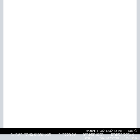
© מטח - המרכז לטכנולוגיה חינוכית
אינדקס הספרים
תקנון הספרייה
על הספרייה
תנאי שימוש באתר והגנה על
פרטיות
הסדרי נגישות
עזרה