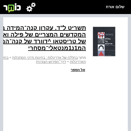
שלום אורח
תשריט ל"ד. עקרון קנה־המידה ב
של טריסטאן ^דוורד של קנה־המי
המ1נ1מנטאלי־מסחרי
מתוך:
בחללה של אדריכלות : בחינות ודרכי הסתכלות
>
בחללה 
הארדיכלות
>
דרך־הפירוש הצורנית
אל הספר