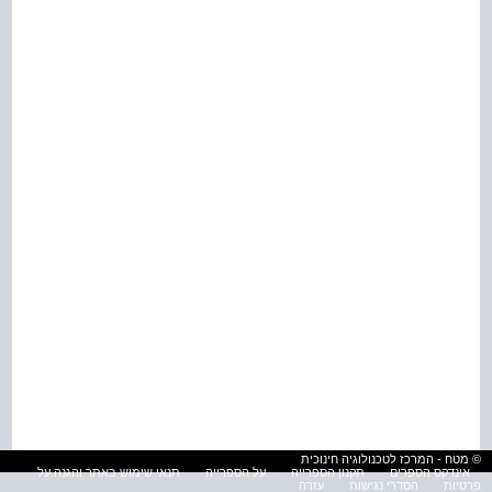
© מטח - המרכז לטכנולוגיה חינוכית
אינדקס הספרים
תקנון הספרייה
על הספרייה
תנאי שימוש באתר והגנה על
פרטיות
הסדרי נגישות
עזרה