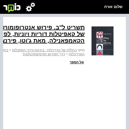
שלום אורח
תשריט ל"ב. פירוש אנטרופומורפ
של קאפיטלות דוריות ויוניות, לפי 
הקאמפאנילה, מאת ג'וטו, פירנצה,
מתוך:
בחללה של אדריכלות : בחינות ודרכי הסתכלות
>
בחללה 
הארדיכלות
>
דרך־הפירוש הפיסיופסיכולוגית
אל הספר