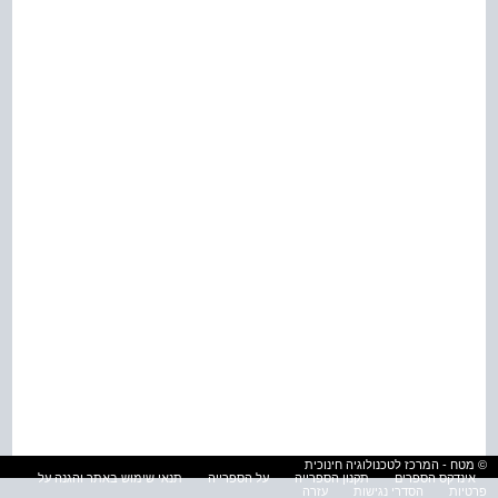
© מטח - המרכז לטכנולוגיה חינוכית
אינדקס הספרים
תקנון הספרייה
על הספרייה
תנאי שימוש באתר והגנה על
פרטיות
הסדרי נגישות
עזרה