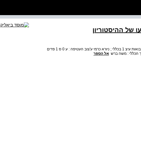
ו של ההיסטוריון
מארק בלון DiLexit veritatem מוסד ביאליק ירושלים סדרת מבואות עיצ 1 בכללי ; ניורא כרמי ע'צוב העטיפה : ע 0 ס 1 פדים
רך הכללי : משה ברש
אל הספר