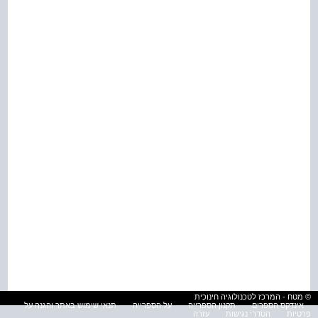
© מטח - המרכז לטכנולוגיה חינוכית
אינדקס הספרים
תקנון הספרייה
על הספרייה
תנאי שימוש באתר והגנה על
פרטיות
הסדרי נגישות
עזרה