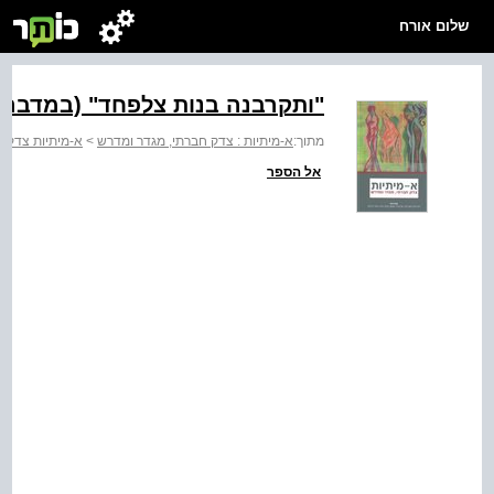
שלום אורח
"ותקרבנה בנות צלפחד" (במדבר כ
מתוך:
א-מיתיות : צדק חברתי, מגדר ומדרש
>
א-מיתיות צדק ח
אל הספר