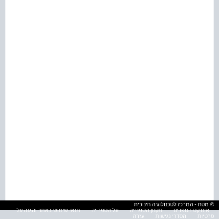
© מטח - המרכז לטכנולוגיה חינוכית
אינדקס הספרים
תקנון הספרייה
על הספרייה
תנאי שימוש באתר והגנה על
פרטיות
הסדרי נגישות
עזרה