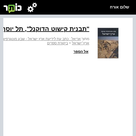
שלום אורח
"תבנית קישוט ‭,"לנקודה‬ תל יוסף. מתוך הספר "גנים ונוף בקיבוץ"
מתוך:
אריאל : כתב עת לידיעת ארץ ישראל - שבע מונוגרפיות
ארץ־ישראל
>
ביקורת ספרים
אל הספר