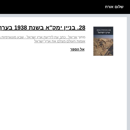
שלום אורח
‭.28‬ בניין ימק"א בשנת 1938 בערך (כחמש שנים לאחר חנוכתו)
מתוך:
אריאל : כתב עת לידיעת ארץ ישראל - שבע מונוגרפיות
אומות העולם מצלם את ארץ־ישראל
אל הספר