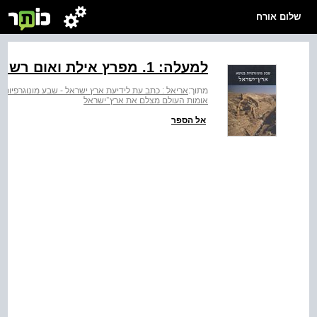
שלום אורח
למעלה: ‭.1‬ מפרץ אילת ואום רשרש בצילום משנות החמישים
מתוך:
אריאל : כתב עת לידיעת ארץ ישראל - שבע מונוגרפיות
אומות העולם מצלם את ארץ־ישראל
אל הספר