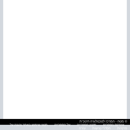
© מטח - המרכז לטכנולוגיה חינוכית
אינדקס הספרים
תקנון הספרייה
על הספרייה
תנאי שימוש באתר והגנה על
פרטיות
הסדרי נגישות
עזרה