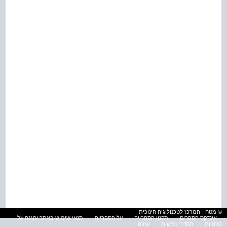
© מטח - המרכז לטכנולוגיה חינוכית
אינדקס הספרים
תקנון הספרייה
על הספרייה
תנאי שימוש באתר והגנה על
פרטיות
הסדרי נגישות
עזרה