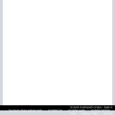
© מטח - המרכז לטכנולוגיה חינוכית
אינדקס הספרים
תקנון הספרייה
על הספרייה
תנאי שימוש באתר והגנה על
פרטיות
הסדרי נגישות
עזרה