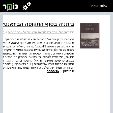
שלום אורח
ביתניה בסוף התקופה הביזאנטית
מתוך:
אריאל : כתב עת לידיעת ארץ ישראל - הר הזיתים
>
הר ה
נראה כי זמן קיומה של הכנסיה הראשונה לא היה ממושך . על
הראשונה , אך הוסטה 13-בכ מ' מזרחה , ועל י
לענות על אי אלו צרכים הקשורים לחגיגות המוניות במקום שהצ
השינויים היחידים ; עמודי הכנסיה הקדומה הוחלפו באומנות 
ממושך , כפי שניתן ללמוד , בין השאר , מהתיקונים הרבים שנ
במקום עד ימינו . מתקופה זו ואילך , תפסה ביתניה , ועמה הכ
יום הדקל המקודש , שלפני כן היתה יוצאת מהר הזיתים , עוש
היה לגונן...
אל הספר