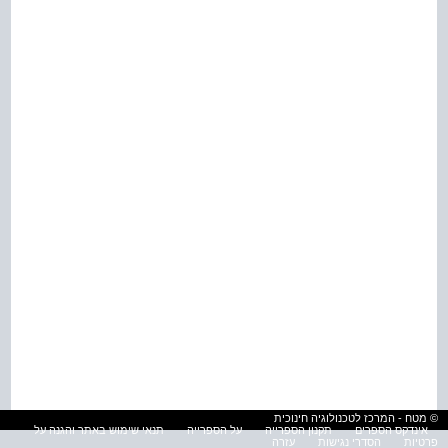
© מטח - המרכז לטכנולוגיה חינוכית
אינדקס הספרים
תקנון הספרייה
על הספרייה
תנאי שימוש באתר והגנה על
פרטיות
הסדרי נגישות
עזרה