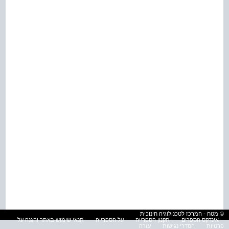
© מטח - המרכז לטכנולוגיה חינוכית
אינדקס הספרים
תקנון הספרייה
על הספרייה
תנאי שימוש באתר והגנה על
פרטיות
הסדרי נגישות
עזרה