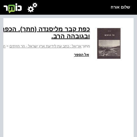
שלום אורח
כפת קבר מ‭‬
ובגובהה הרב.
מתוך:
אריאל : כתב עת לידיעת ארץ ישראל - הר הזיתים
>
הר ה
אל הספר