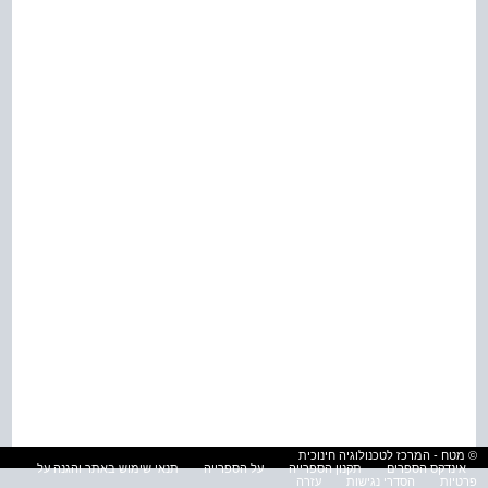
© מטח - המרכז לטכנולוגיה חינוכית
אינדקס הספרים
תקנון הספרייה
על הספרייה
תנאי שימוש באתר והגנה על
פרטיות
הסדרי נגישות
עזרה