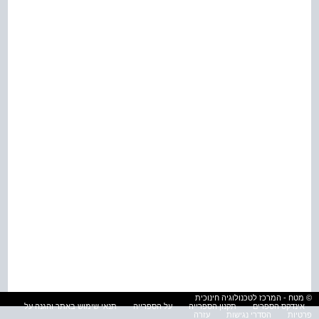
© מטח - המרכז לטכנולוגיה חינוכית
אינדקס הספרים
תקנון הספרייה
על הספרייה
תנאי שימוש באתר והגנה על
פרטיות
הסדרי נגישות
עזרה