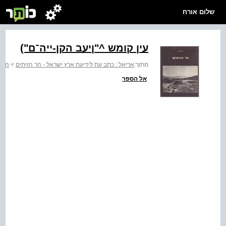
שלום אורח
עין קומש ‭בעין"^‬ הקן-ייה־ם‭("‬
מתוך:
אריאל : כתב עת לידיעת ארץ ישראל - הר הזיתים
>
הר ה
אל הספר