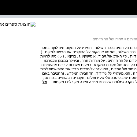
זיתים
>
ייחודו של הר הזיתים
ברים הקדומים בכפר השילוח . המידע על המקום היה לוקה בחסר
כפר השילוח , שמנעו או הקשו על החוקרים את הגישה למקום . (
5 ) רק בשנת 1968 נתאפשרה לראשונה חקירת הקברים ביסודיות , ע"י הארכיאולוגים ד . אוסישקין וג . ברקאי , ( 6 ) ניתן לראות
קדום על הר הזיתים . על מורדות ההר , ובעיקר במצוק שבמרכזז
רים הקדומה של תקופת המקרא . במקום מערכות קברים מהעשירות
ני היסוד של המקום , הוא ענה על מרבית הדרישות האפשריות לבית
חה , הוא משקיף על עיר דוד , הר הבית והמקדש , והחציבה באבן
טח ישוב פוטנציאלי של ירושלים . הקברים רב גווניים בצורתם ,
לי תקרה גמלונית שצורתם מוזרה ואינה מקובלת במקומות ...
אל