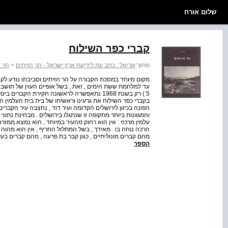
שלום אורח
קברי כפר השילוח
מתוך:
אריאל : כתב עת לידיעת ארץ ישראל - הר הזיתים
>
הר ה
מקום מיוחד במסכת הקבורה על הר הזיתים וסביבתו נודע לק
עד למלחמת ששת הימים , זאת , בשל אופיים העוין של תושבי 
בקברי כפר השילוח את גרעינו וראשיתו של בית בית העלמין ה
הפונה בכיוון לירושלים הקדומה ועיר דוד , נחצבה עיר הקב
והמגוונות ביותר מתקופה זו שנתגלו בירושלים . מבחינת נתו
עלמין מרכזי : אין הוא רחוק מהעיר במיוחד , הוא נמצא ממזר
הרכה נוחה בו . מאידך , בשל המתלול החריף , אין הוא מהוה ש
מהם קברים מונוליתיים , כגון קבר בת פרעה , מהם קברים בע
הספר