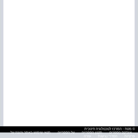
© מטח - המרכז לטכנולוגיה חינוכית
אינדקס הספרים
תקנון הספרייה
על הספרייה
תנאי שימוש באתר והגנה על
פרטיות
הסדרי נגישות
עזרה