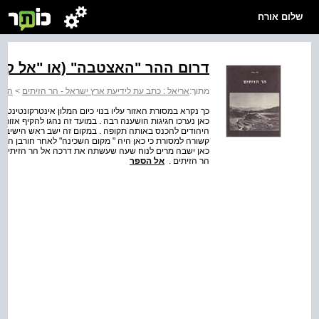
שלום אורח
דרום ההר "האצטבה" (או "אל קעד
מתוך:
אריאל : כתב עת לידיעת ארץ ישראל - הר הזיתים
>
הר ה
כך נקרא במסורת האזור עליו בנוי כיום המלון אינטרקונטינטל
כאן נערכו חגיגות הושענה רבה . במועד זה נהגו להקיף אזו
היהודים להכנס באותה תקופה . במקום זה ישב ראש הישיבה ,
הר הזיתים .
אל הספר