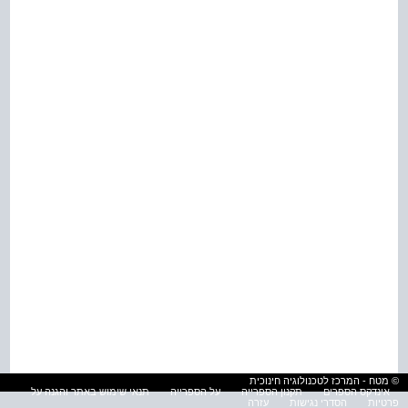
© מטח - המרכז לטכנולוגיה חינוכית
אינדקס הספרים
תקנון הספרייה
על הספרייה
תנאי שימוש באתר והגנה על
פרטיות
הסדרי נגישות
עזרה