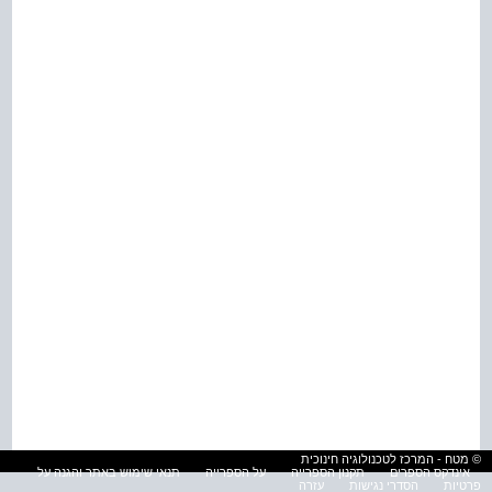
© מטח - המרכז לטכנולוגיה חינוכית
אינדקס הספרים
תקנון הספרייה
על הספרייה
תנאי שימוש באתר והגנה על
פרטיות
הסדרי נגישות
עזרה