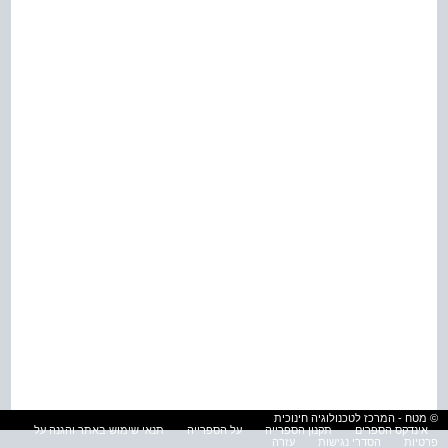
© מטח - המרכז לטכנולוגיה חינוכית
אינדקס הספרים
תקנון הספרייה
על הספרייה
תנאי שימוש באתר והגנה על
פרטיות
הסדרי נגישות
עזרה