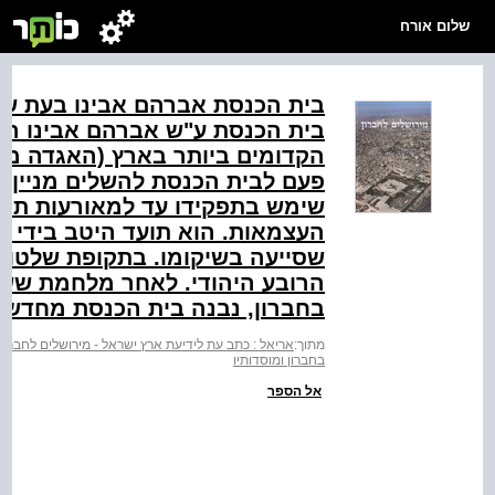
שלום אורח
בית הכנסת אברהם אבינו בעת שיק
בית הכנסת ע"ש אברהם אבינו הו
הקדומים ביותר בארץ (האגדה מס
שימש בתפקידו עד למאורעות תרפ
העצמאות. הוא תועד היטב בידי ה
שסייעה בשיקומו. בתקופת שלטון 
הרובע היהודי. לאחר מלחמת ששת 
בחברון, נבנה בית הכנסת מחדש ל
מתוך:
אריאל : כתב עת לידיעת ארץ ישראל - מירושלים לחברון
בחברון ומוסדותיו
אל הספר