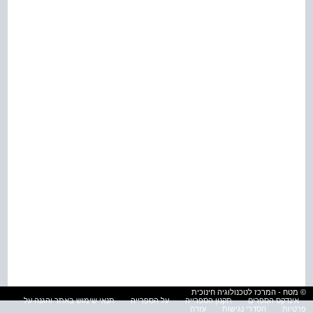
© מטח - המרכז לטכנולוגיה חינוכית
אינדקס הספרים
תקנון הספרייה
על הספרייה
תנאי שימוש באתר והגנה על
פרטיות
הסדרי נגישות
עזרה