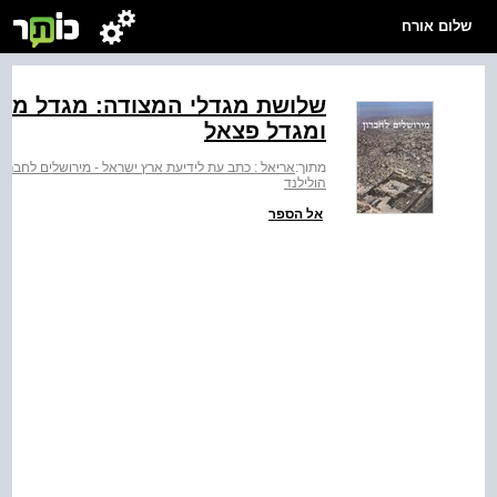
שלום אורח
ומגדל פצאל
מתוך:
אריאל : כתב עת לידיעת ארץ ישראל - מירושלים לחברון
הולילנד
אל הספר