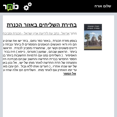
שלום אורח
בחירת השליחים באזור הכנרת
מתוך:
אריאל : כתב עת לידיעת ארץ ישראל - הכנרת וסביבתה 
בצפון מזרח הכנרת , באזור כפר נחום , בחר ישו את שנים ע
הם היו ודאי האנשים הנאמנים והמסורים לו ביותר ונבחרו מתו
דייגים פשוטים וקשי יום , שהתגוררו מסביב לכנרת . הראשונים ש
ביותר . הראשון שבהם , שמעון ( פטרוס , כייפא ) היה בכיר ה
האפיפיור . ( השליחים נמנו עם הדמויות החשובות ביותר במ
הספר החמישי בברית החדשה והחשוב שבהם מבחינה היסטורי
והפצתה של הדת החדשה לאחר מותו של ישו , אל נכון באמצע
של ישו שנהו אחריו , ( העריצו אותו ללא גבול . הם עזבו מאח
עד יומו האחרון וגם לאחר מותו . השליחים הם אלה שהיו עדים 
אל הספר