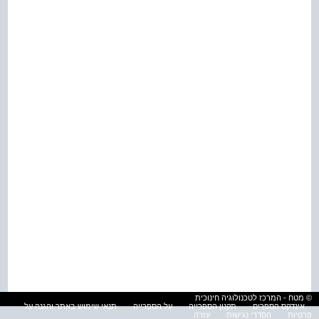
© מטח - המרכז לטכנולוגיה חינוכית
אינדקס הספרים
תקנון הספרייה
על הספרייה
תנאי שימוש באתר והגנה על
פרטיות
הסדרי נגישות
עזרה