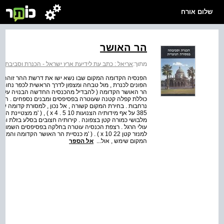
שלום אורח
הר האושר
מתוך:
אריאל : כתב עת לידיעת ארץ ישראל - הכנרת וסביבתה 
הפנסיה הקדומה המקום שבו נשא ישו את דרשת ההר זוהה בימ
הפונים לכנרת , מול טבחה ומצפון לדרך הראשית לכפר נחום .
כוללת קפלה קטנה שעוטרה בפסיפסים ומבנים נספחים . הבניי
נרחבות . בחירת המקום קשורה , אל נכון , למסורת קדומה ש
385 על אף מידותיה הצנועות 10
מלבושי כמורה קטן בצפונה . קירותיה חצובים בסלע בזלת ומט
עולי הרגל . רצפת הכנסיה עוטרה בחלקה בפסיפסים השמורים כ
למנזר קטן 22 x 10 ) . ( 'מ כנסיית הר האושר ה
המקום שימש , אול...
אל הספר