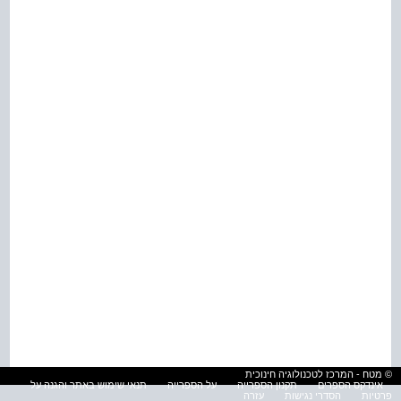
© מטח - המרכז לטכנולוגיה חינוכית
אינדקס הספרים
תקנון הספרייה
על הספרייה
תנאי שימוש באתר והגנה על
פרטיות
הסדרי נגישות
עזרה