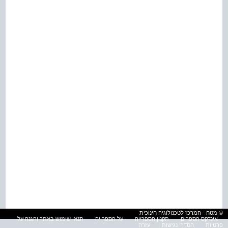
© מטח - המרכז לטכנולוגיה חינוכית
אינדקס הספרים
תקנון הספרייה
על הספרייה
תנאי שימוש באתר והגנה על
פרטיות
הסדרי נגישות
עזרה