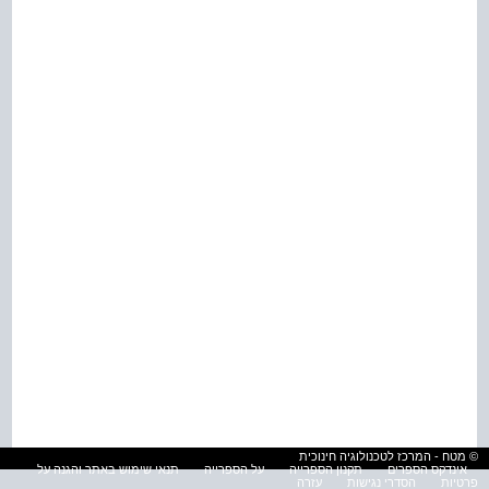
© מטח - המרכז לטכנולוגיה חינוכית
אינדקס הספרים
תקנון הספרייה
על הספרייה
תנאי שימוש באתר והגנה על
פרטיות
הסדרי נגישות
עזרה