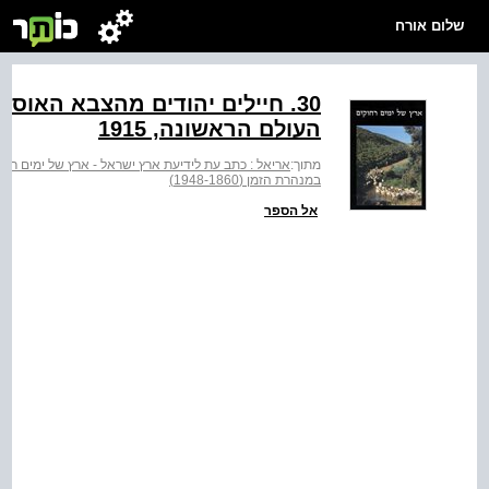
שלום אורח
‭.30‬ חיילים יהודים מהצבא הא
העולם הראשונה, 1915
מתוך:
אריאל : כתב עת לידיעת ארץ ישראל - ארץ של ימים רחו
במנהרת הזמן (1948-1860)
אל הספר