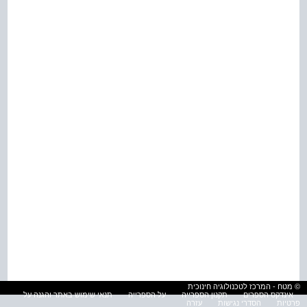
© מטח - המרכז לטכנולוגיה חינוכית
אינדקס הספרים
תקנון הספרייה
על הספרייה
תנאי שימוש באתר והגנה על
פרטיות
הסדרי נגישות
עזרה