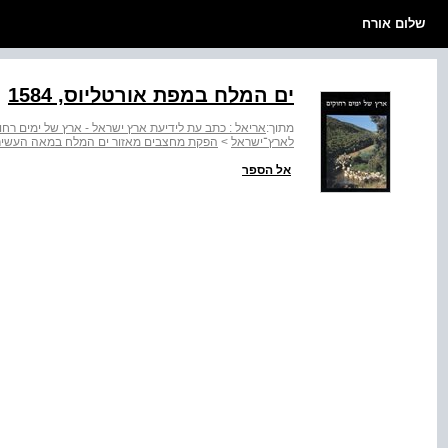
שלום אורח
ים המלח במפת אורטליוס, 1584
מתוך:
אריאל : כתב עת לידיעת ארץ ישראל - ארץ של ימים רחו
לארץ־ישראל
>
הפקת מחצבים מאזור ים המלח במאה העשירי
אל הספר