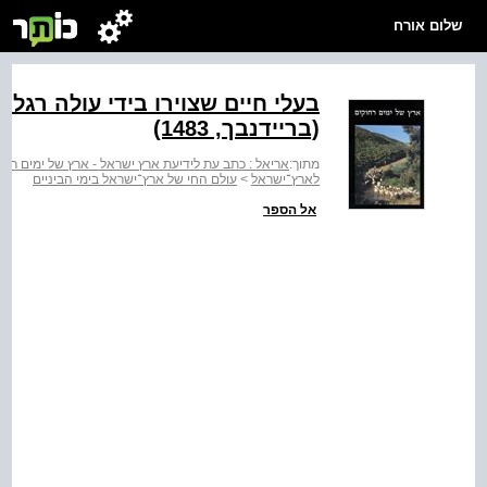
שלום אורח
בעלי חיים שצוירו בידי עולה רגל 
(בריידנבך, ‭(1483‬
מתוך:
אריאל : כתב עת לידיעת ארץ ישראל - ארץ של ימים רחו
לארץ־ישראל
>
עולם החי של ארץ־ישראל בימי הביניים
אל הספר