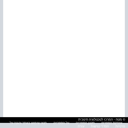
© מטח - המרכז לטכנולוגיה חינוכית
אינדקס הספרים
תקנון הספרייה
על הספרייה
תנאי שימוש באתר והגנה על
פרטיות
הסדרי נגישות
עזרה