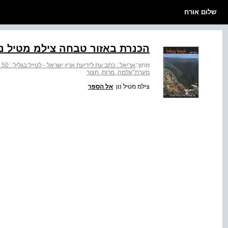
שלום אורח
הכנרת באזור טבחה צילמ מטיל נו
מתוך:
אריאל : כתב עת לידיעת ארץ ישראל - לטייל בגליל : 50 מסלולי טיול בגליל ובגולן
מערת־עלמה, מרות, חצור
צילמ מטיל נון
אל הספר