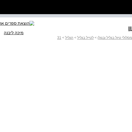
ן
מיכה ליבנה
>
לטייל בגליל
>
הגליל
>
31