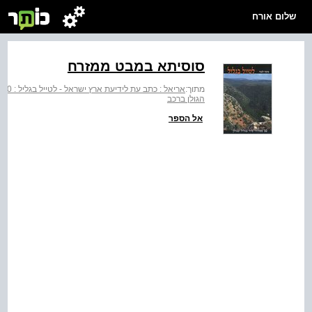
שלום אורח
סוסיתא במבט ממזרח
מתוך:
אריאל : כתב עת לידיעת ארץ ישראל - לטייל בגליל : 50 מסלולי טיול בגליל ובגולן
הגולן ברכב
אל הספר