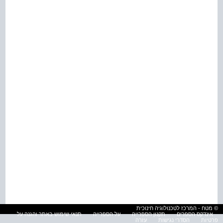
© מטח - המרכז לטכנולוגיה חינוכית
אינדקס הספרים
תקנון הספרייה
על הספרייה
תנאי שימוש באתר והגנה על
פרטיות
הסדרי נגישות
עזרה