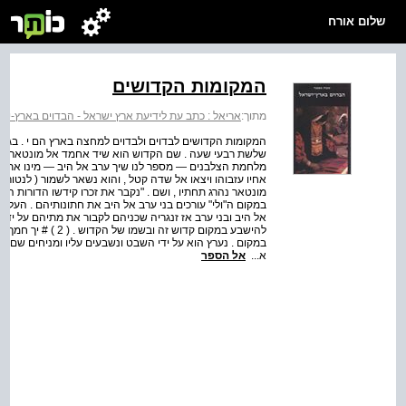
שלום אורח
המקומות הקדושים
מתוך:
אריאל : כתב עת לידיעת ארץ ישראל - הבדוים בארץ-יש
שלשת רבעי שעה . שם הקדוש הוא שיד אחמד אל מונטאר' נצר 
מלחמת הצלבנים — מספר לנו שיך ערב אל היב — מינו את מו
אחיו עזבוהו ויצאו אל שדה קטל , והוא נשאר לשמור ( לנטור
מונטאר נהרג תחתיו , ושם . "נקבר את זכרו קידשו הדורות הבא
במקום ה"ולי" עורכים בני ערב אל היב את חתונותיהם . העלי
אל היב ובני ערב אז זנגריה שכניהם לקבור את מתיהם על יד 
להישבע במקום קדוש זה
א...
אל הספר