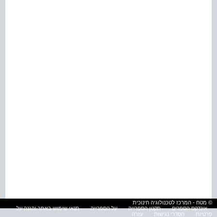
© מטח - המרכז לטכנולוגיה חינוכית
אינדקס הספרים
תקנון הספרייה
על הספרייה
תנאי שימוש באתר והגנה על
פרטיות
הסדרי נגישות
עזרה