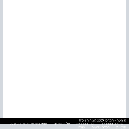
© מטח - המרכז לטכנולוגיה חינוכית
אינדקס הספרים
תקנון הספרייה
על הספרייה
תנאי שימוש באתר והגנה על
פרטיות
הסדרי נגישות
עזרה