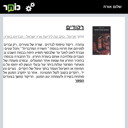
שלום אורח
רקודים
מתוך:
אריאל : כתב עת לידיעת ארץ ישראל - הבדוים בארץ-יש
צהג'ה . ריקוד טיפוסי לבדוים . שורה של צעירים , רק גברים , בג
לפניהם את חרוזיו בנוסח " השירה המדברית" ' והכל עונים אח
גוברת לאט לאט' עד שלבסוף תופיע היפה בבמת השבט ובידה 
הגברים ומלהיבה אותם בעזרת החרזן . כל החבורה נכנסת לאכס
בהזכיר החרזן את שמות אחד המעולים , ובפרט מעמדו של נד
מאחורי הפרגוד עולות ביתר עוז' ובעלי הנשק לא יחוסו על כתריה
המיגץז או האךעול ועומד בתוך עיגול של רוקדים . נערים ונערות
יד , רוקדים בקצב לקול המנגינה . אחר כך יתקרב המנגן אל א
פותחת בשירה ולעומתה ינגן המנגן . הריקוד נמשך בצעדים איט
הספר