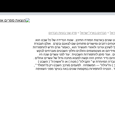
ראל
>
הבדוים בארץ־ישראל
>
פרק שני בעיות הבדוים
 שבט שונים בארצות המזרח התיכון . שטח הנדידה של כל שבט הוא
שטחים רחבים ומישורים פתוחים שם לצאנם ובקרם . אולם תגבורת
יכון עירוני ולאזורי תעשיה' הוא , כאמור' גורם חדש להתפוררות
ידיהם או מצטמצמים והולכים וחלקי השבטים מוברחים לבקש
. ועוד סימן להתפוררות השבטית : עוד לפני עשרים שנה היו
היום נדיר החזיון הזה וקשה למצוא מחנה גדול של עשרים אהלים .
עובדה המיוחדת ש " הקבילה" ( מטה ) או ה"אשויךה" ( השבט )
ב ) וה"עילה" — המשפחה . לפעמים מורכב השבט רק מ"חמולד " ,
ד . הנטיה להתפזרות במקומות שונים באה בעיקר מפני השאיפה