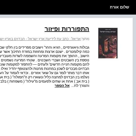
שלום אורח
התפוררות ופיזור
מתוך:
אריאל : כתב עת לידיעת ארץ ישראל - הבדוים בארץ-יש
גבולות גיאוגרפיים , הגיא וההר' וישובים מפרידים בין חלקי
כמה קילומטרים . ישנם ארצות ומחוזות במזרח התיכון' אשר 
הישוב , ההופך את מקומות המרעה והשממה לשדות מעובדים' לש
נוספת בין השבטים ושברי השבטים . שטחי המרעה נשמטים מ
להם מקומות חנייה חדשים' ולעתים — להתפזר למקומות שונים 
הבדוים מבכרים לשכון במחנות מחנות ולהצטופף יחדיו' ואילו 
אותו דבר מותר לומר גם על שאר אזורים . וכדאי לעמוד על ה
נעלמו בין הבדוים למחצה כליל ונשארו רק ה"חמולה" ( בית א
( בית אב ) אחת או שתים ולפעמים מ"עילה" ( משפחות ) בלב
והצורך לח...
אל הספר