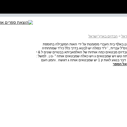
ראל
>
הבדוים בארץ־ישראל
ן באלף בית העברי מסומנות על ידי האות המקבילה בתוספת
גימ"ל עברית , ' יו"ד כפולה יש לבטא בדרך כלל כיו"ד שמתחתיה
( הבדוים מבטאים כמה אותיות של האלפאביתא בבטויים שונים ל & י
 טש ויש שמבטאים ג ויש כאלה שמבטאים אותה " -נו ן . למשל :
המלה כיף ! ( איו ) מבטאים טשי , &] גיף ו ניף וכן הלאה ! אותו דבר בנוגע לאות ק 1 יש שמבטאים אותה ג דגושה . והמון העם
אל הספר