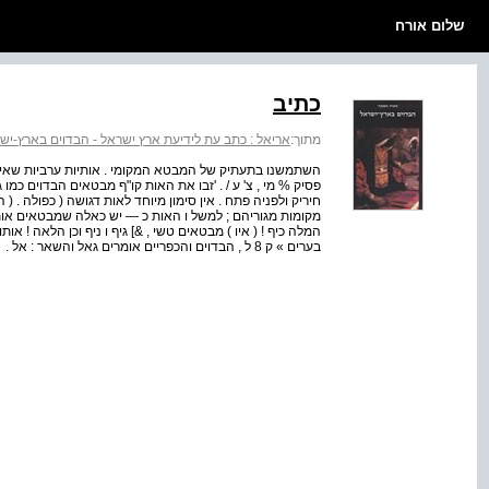
שלום אורח
כתיב
מתוך:
אריאל : כתב עת לידיעת ארץ ישראל - הבדוים בארץ-יש
השתמשנו בתעתיק של המבטא המקומי . אותיות ערביות שאינ
פסיק % מי , צ' ע / . 'זבו את האות קו"ף מבטאים הבדוים כמו 
חיריק ולפניה פתח . אין סימון מיוחד לאות דגושה ( כפולה . 
מקומות מגוריהם ; למשל ו האות כ — יש כאלה שמבטאים אותה
בערים » ק 8 ל , הבדוים והכפריים אומרים גאל והשאר : אל .