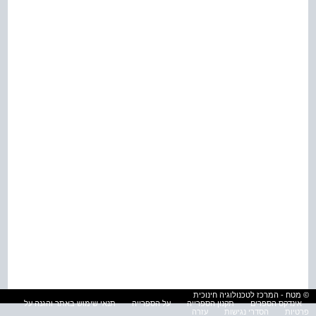
© מטח - המרכז לטכנולוגיה חינוכית
אינדקס הספרים
תקנון הספרייה
על הספרייה
תנאי שימוש באתר והגנה על
פרטיות
הסדרי נגישות
עזרה