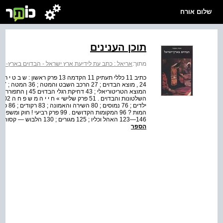
שלום אורח
תוכן הענינים
מתוך:
אריאל : כתב עת לידיעת ארץ ישראל - הבדוים בארץ-יש
146—123 האהל וכליו ; 125 מגורים ; 130 הלבוש — קסוה 135 , עדיים ; 143 נדידה , ירידה וחניה — רחיל ומנזל . 145
הספר