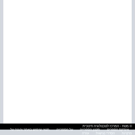
© מטח - המרכז לטכנולוגיה חינוכית
אינדקס הספרים
תקנון הספרייה
על הספרייה
תנאי שימוש באתר והגנה על
פרטיות
הסדרי נגישות
עזרה