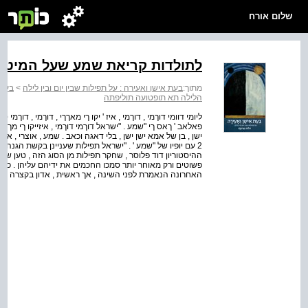
שלום אורח
לתולדות קריאת שמע שעל המיטה
מתוך:
בעת אישן ואעירה : על תפילות שבין יום ובין לילה
>
בעת‭
התפילות העוטפות את הלילה
ליומי דוומי דוךמי , דוךמי , איז ' יקו ךי מאךךי , דוךמי , דוךמי
פאלאב ' ךאס ךי "שמע . "ישראל דוךמי דוךמי , איזייקו ךי מךךי 
ישן , בן של אמא ישן ישן , בלי דאגה וכאב . שמע , אוצרי , א
2 עם יופיו של "שמע ' . "ישראל תפילות שעניינן בקשת הגנה 
ההיסטוריון דוד פלוסר , שחקר תפילות מן הסוג הזה , טען שה
פשוטים ורק מאוחר יותר סמכו החכמים את ידיהם עליהן . כ
האחרונה הנאמרת לפני השינה , אך ראשית , אדון בקצרה ב