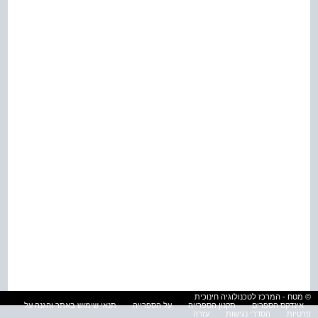
© מטח - המרכז לטכנולוגיה חינוכית
אינדקס הספרים
תקנון הספרייה
על הספרייה
תנאי שימוש באתר והגנה על
פרטיות
הסדרי נגישות
עזרה