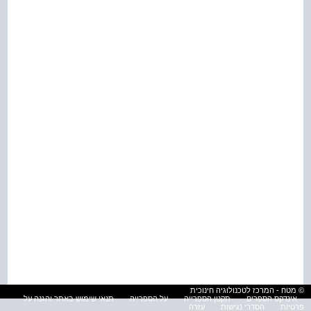
© מטח - המרכז לטכנולוגיה חינוכית
אינדקס הספרים
תקנון הספרייה
על הספרייה
תנאי שימוש באתר והגנה על
פרטיות
הסדרי נגישות
עזרה