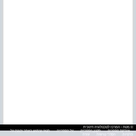
© מטח - המרכז לטכנולוגיה חינוכית
אינדקס הספרים
תקנון הספרייה
על הספרייה
תנאי שימוש באתר והגנה על
פרטיות
הסדרי נגישות
עזרה