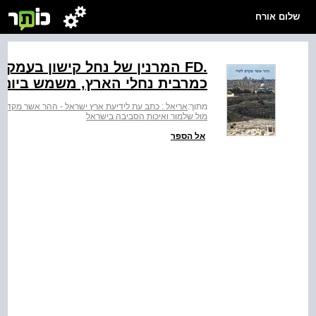
שלום אורח
‭FD.‬ המרנין של נחל קישון בעמ
כמרבית נחלי הארץ, משמש ביום 
מתוך:
אריאל : כתב עת לידיעת ארץ ישראל - ההר אשר מקדם 
מול שלמור ואיכות הסביבה בישראל
אל הספר