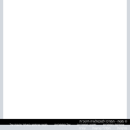
© מטח - המרכז לטכנולוגיה חינוכית
אינדקס הספרים
תקנון הספרייה
על הספרייה
תנאי שימוש באתר והגנה על
פרטיות
הסדרי נגישות
עזרה