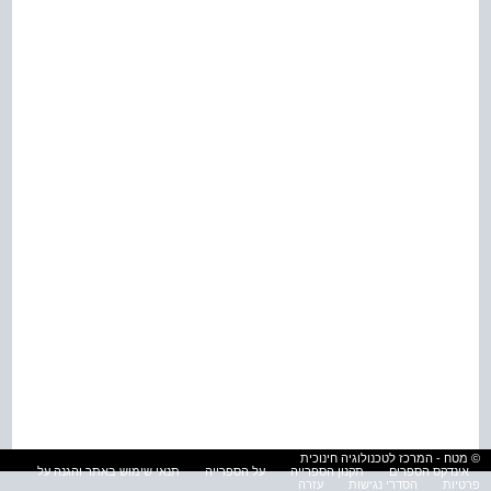
© מטח - המרכז לטכנולוגיה חינוכית
אינדקס הספרים
תקנון הספרייה
על הספרייה
תנאי שימוש באתר והגנה על
פרטיות
הסדרי נגישות
עזרה