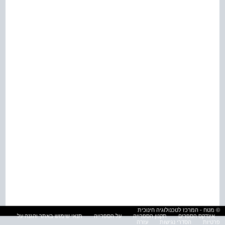
© מטח - המרכז לטכנולוגיה חינוכית
אינדקס הספרים
תקנון הספרייה
על הספרייה
תנאי שימוש באתר והגנה על
פרטיות
הסדרי נגישות
עזרה