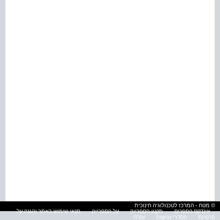
© מטח - המרכז לטכנולוגיה חינוכית
אינדקס הספרים
תקנון הספרייה
על הספרייה
תנאי שימוש באתר והגנה על
פרטיות
הסדרי נגישות
עזרה