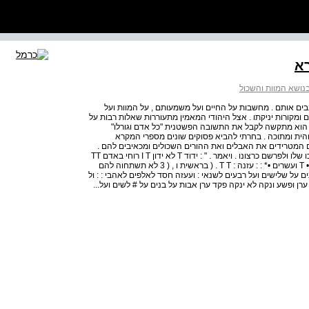
א
בנושא המוות והשכול
ם אותם . מחשבות על החיים ועל משמעותם , על המוות ועל
דם ומקורות יניקתו . אצל היהודי המאמין מתעוררות שאלות רבות על
 הוא מתקשה לקבל את התשובה הפשטנית "כל אדם וגורלו"
ית ומתוכה . בחרתי להביא פסוקים שונים מספרי המקרא
המטרידים את האבלים ואת ההורים השכולים ומכאיבים להם .
המקורות מובאים בלא הסברים . הקורא מוזמן לדון בהם בדרכו שלו ולפרשם כרצונו . ויאמר . " : ידוד T לא ידון I T רוחי באדם TT
T לע : ילם T בשגם T ~ : הוא בשר : T T והיו T ימיו T T מאה •• T ועשרים •* : : עזנה : T T . ( בראשית ו , ( 3 לא תשתחוה להם
ם על שלישים ועל רבעים לשנאי : ועעזה חסד לאלפים לאהבי : : ול
מרי : מצותי : ( שמות כ , ( 5-4 ידוד ארןל אפים ורב חסד « ff ערן ופשע ונקה לא ינקה פקד ערן אבות על בנים על # לשים ועל...