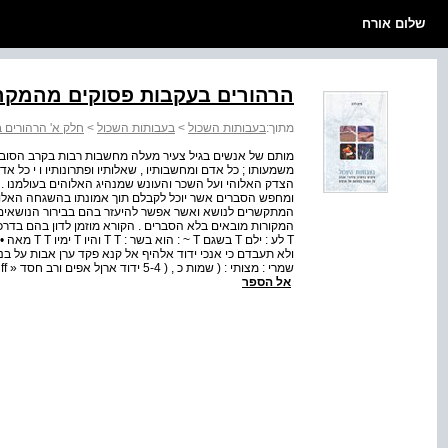
שלום אורח
הרהורים בעקבות פסוקים מהמקר
מתוך:
בעבותות השכול
>
בעבותות השכול
>
חלק א' הרהורים 
מותם של אנשים בגיל צעיר מעלה מחשבות רבות בקרב הסובבי
משמעותו ; כל אדם ומחשבותיו , שאלותיו ופתרונותיו ו י כל א
הצדק האלוהי ועל השכר והעונש שמנהיג האלוהים בעולמנו .
ומחפש הסברים אשר יוכל לקבלם תוך אמונתו בהשגחה האלוה
המתקשרים לנושא ואשר אפשר להיעזר בהם בבירור הנושאים 
ולא תעבדם כי אנכי ידוד אלהיף אל קנא פקד ערן אבות על בני
ש
אל הספר