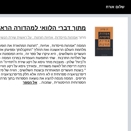
שלום אורח
מתוך דברי הלוואי למהדורה הרא
מתוך:
אמהות מייסדות, אחיות חורגות : על ראשית שירת הנשי
המסה "אמהות מייסדות , אחיות , "חורגות המתארת את הופ
מלחמת העולם הראשונה ואת תהליך "התקבלותך וספיגתן אל
העשרים והשלושים , היא עיקרו של ספר זה , והיא המסמנת את כי
של תולדות התרבות . שתי התופעות העומדות במרכז המסה - 
ה"ביות" שלהן - מוצבות מחד גיסא על רקע שירת ה"תחייה" ה
ניתנה דריסת רגל לאשה משוררת , ומאידך גיסא על רקע הווי
^ בשנות העשרים המאוחרות ובשנות השלושים ; הוויה של פיצול
דיפרנציאציה ספרותית זו לא היתה אלא חלק מדיפרנציאציה תר
חריפים . המסה מנסה להציג את נושאה הספרותי בתוך מרחב 
הספרותית ההיסטורית , שמכוח...
אל הספר