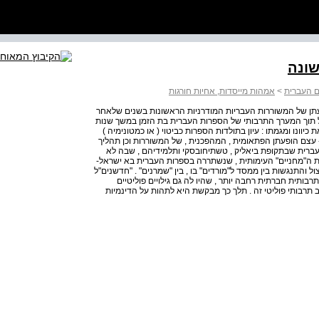
שונה
ם העברית
>
אמהות מייסדות, אחיות חורגות
עתן של המשוררות העבריות המודרניות הראשונות בשנים שלאחר
 תוך המערך התרבותי של הספרות העברית בת הזמן במשך שנות
וונו ומגמתו : עיון בתולדות הספרות כביטוי ( או כמטונימיה )
עצם הופעתן הפתאומית , המהפכנית , של המשוררות וכן תהליך
עברית שבתקופת ביאליק , טשתיחובסקי ותלמידיהם , שבה לא
ית ה"מחניים" העימותית , שנשתררה בספרות העברית בא ישראל-
 והתנגשות בין ממסד ל"מורדים" בו , בין "שמרנים" . "חדשנים"ל
בותית חברתית רחבה יותר , שהיו לה גם גילויים פוליטיים
תרבותי פוליטי זה . תלך כך מבקשת היא לתהות על הדינמיות