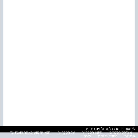
© מטח - המרכז לטכנולוגיה חינוכית
אינדקס הספרים
תקנון הספרייה
על הספרייה
תנאי שימוש באתר והגנה על
פרטיות
הסדרי נגישות
עזרה