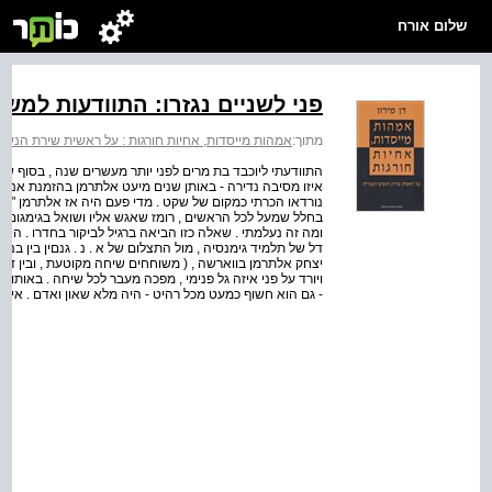
שלום אורח
פני לשניים נגזרו: התוודעות למש
מתוך:
אמהות מייסדות, אחיות חורגות : על ראשית שירת הנשי
התוודעתי ליוכבד בת מרים לפני יותר מעשרים שנה , בסוף שנ
איזו מסיבה נדירה - באותן שנים מיעט אלתרמן בהזמנת אנש
נורדאו הכרתי כמקום של שקט . מדי פעם היה אז אלתרמן "תופ
בחלל שמעל לכל הראשים , רומז שאגש אליו ושואל בגימגום שמ
ומה זה נעלמתי . שאלה כזו הביאה ברגיל לביקור בחדרו . היי
דל של תלמיד גימנסיה , מול התצלום של א . נ . גנםין בין בנ
יצחק אלתרמן בווארשה , ( משוחחים שיחה מקוטעת , ובין דיב
ויורד על פני איזה גל פנימי , מפכה מעבר לכל שיחה . באותו ע
- גם הוא חשוף כמעט מכל רהיט - היה מלא שאון ואדם . איננ