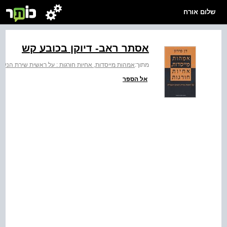
שלום אורח
אסתר ראב- דיוקן בכובע קש
מתוך:
אמהות מייסדות, אחיות חורגות : על ראשית שירת הנשי
אל הספר