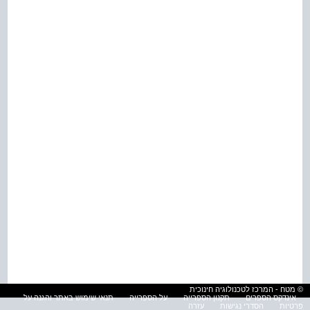
© מטח - המרכז לטכנולוגיה חינוכית
אינדקס הספרים
תקנון הספרייה
על הספרייה
תנאי שימוש באתר והגנה על
פרטיות
הסדרי נגישות
עזרה