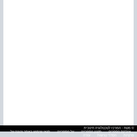
© מטח - המרכז לטכנולוגיה חינוכית
אינדקס הספרים
תקנון הספרייה
על הספרייה
תנאי שימוש באתר והגנה על
פרטיות
הסדרי נגישות
עזרה