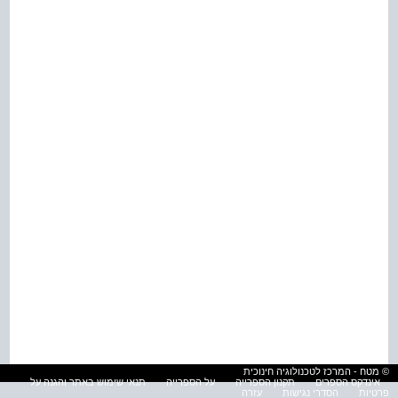
© מטח - המרכז לטכנולוגיה חינוכית
אינדקס הספרים
תקנון הספרייה
על הספרייה
תנאי שימוש באתר והגנה על
פרטיות
הסדרי נגישות
עזרה