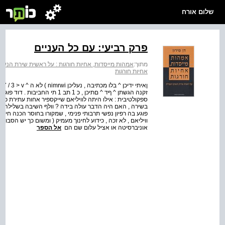
שלום אורח
פרק רביעי: עם כל העניים
מתוך:
אמהות מייסדות, אחיות חורגות : על ראשית שירת הנשי
אחיות חורגות
זקנה הגשתן ^ ףד ^ םתיכן , כ 1 ת
ספקולטיבית : אילו היתה לוויליאם שייקספיר אחות עתירת כשרו
בשירה , האם היה הדבר עולה בידה ? וולף השיבה בשלילה ו
פוגע בה רפיון נפשי תרבותי פנימי , שמקורו בחוסר הכנה חינו
וויליאם , לא זכה , כידוע לחינוך מעמיק ( ומשום כך יש הסבור
אוניברסיטה או אציל עלום שם הם
אל הספר