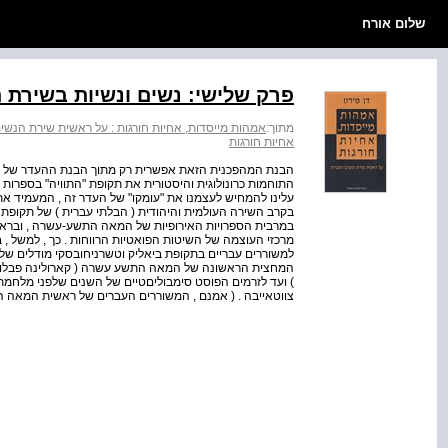
שלום אורח
פרק שלישי: נשים ונשיות בשירת 
מתוך:
אמהות מייסדות, אחיות חורגות : על ראשית שירת הנשי
אחיות חורגות
התוחמות כרונולוגית והיסטורית את תקופת "התוויה" בספרות
עלינו להמחיש לעצמנו את "עומקו" של העדר זה , המעמיד את
בקרב השירה העולמית והיהודית ( הבלתי עברית ) של תקופתה 
במרבית הספרויות האירופיות של המאה התשע-עשרה , וברא
מרכזי העוצמה של השיטות הפואטיות הרווחות . כך , למשל , 
למשוררים עבריים בתקופת ביאליק וטשרניחובסקי מודלים של 
המחצית הראשונה של המאה התשע עשרה ( קארולינה פבלובה 
) ועד לזרמים הפוסט סימבוליםטיים של השנים שלפני מלחמ
צווטאייבה . ( אמנם , המשוררים העברים של ראשית המאה 