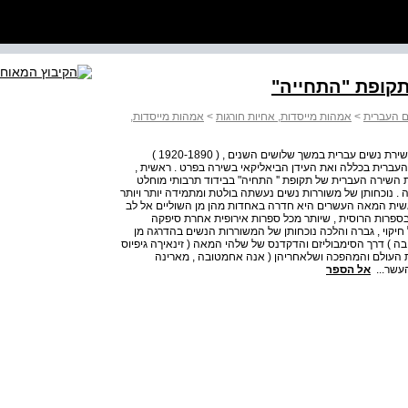
תקופת "התחייה"
ם העברית
>
אמהות מייסדות, אחיות חורגות
>
אמהות מייסדות,
הבנת המהפכנית הזאת אפשרית רק מתוך הבנת ההעדר של שירת נשים עברית במשך שלושים השנים , ( 1920-1890 )
 העברית בכללה ואת העידן הביאליקאי בשירה בפרט . ראשית ,
 השירה העברית של תקופת '' התחיה" בבידוד תרבותי מוחלט
. נוכחותן של משוררות נשים נעשתה בולטת ומתמידה יותר ויותר
שית המאה העשרים היא חדרה באחדות מהן מן השוליים אל לב
בספרות הרוסית , שיותר מכל ספרות אירופית אחרת סיפקה
חיקוי , גברה והלכה נוכחותן של המשוררות הנשים בהדרגה מן
) דרך הסימבוליזם והדקדנס של שלהי המאה ( זינאיךה גיפיוס
ת העולם והמהפכה ושלאחריהן ( אנה אחמטובה , מארינה
העשר...
אל הספר