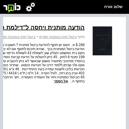
שלום אורח
הודעה מותנית ויחסה ל"דילמת הב
מתוך:
ביטול חוזה בעקבות הפרתו
>
ביטול חוזה בעקבות הפרת
288 $ א . האם יש תוקף להודעת ביטול מותנית ? תשובה עק
הודעת ביטול המותנית בכך , שהיא תיכנס לתוקף אם לא יב
199 סעיף 8 לחוק . 45 ניתן להעלות על הדעת
בהסדר פוזיטיבי מתעורר משום שכאשר לא ניתן להצביע על 
אקט גלוי שניתן ללמוד דרכו על הכרעת הנפגע . שחרור הנפגע מ
65 הביטול המותנה וחזר על העמדה האמורה , תוך הרחבת כ
בתוקף ה...
אל הספר