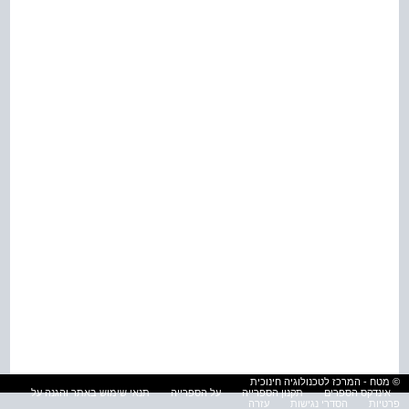
© מטח - המרכז לטכנולוגיה חינוכית
אינדקס הספרים
תקנון הספרייה
על הספרייה
תנאי שימוש באתר והגנה על
פרטיות
הסדרי נגישות
עזרה